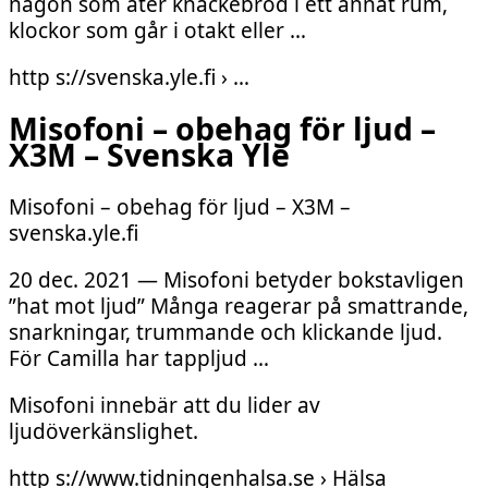
någon som äter knäckebröd i ett annat rum,
klockor som går i otakt eller …
http s://svenska.yle.fi › …
Misofoni – obehag för ljud –
X3M – Svenska Yle
Misofoni – obehag för ljud – X3M –
svenska.yle.fi
20 dec. 2021 — Misofoni betyder bokstavligen
”hat mot ljud” Många reagerar på smattrande,
snarkningar, trummande och klickande ljud.
För Camilla har tappljud …
Misofoni innebär att du lider av
ljudöverkänslighet.
http s://www.tidningenhalsa.se › Hälsa