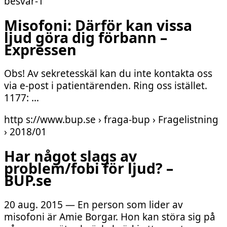
besvar-1
Misofoni: Därför kan vissa
ljud göra dig förbann –
Expressen
Obs! Av sekretesskäl kan du inte kontakta oss
via e-post i patientärenden. Ring oss istället.
1177: …
http s://www.bup.se › fraga-bup › Fragelistning
› 2018/01
Har något slags av
problem/fobi för ljud? –
BUP.se
20 aug. 2015 — En person som lider av
misofoni är Amie Borgar. Hon kan störa sig på