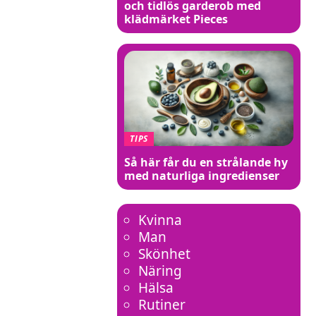
och tidlös garderob med
klädmärket Pieces
TIPS
Så här får du en strålande hy
med naturliga ingredienser
Kvinna
Man
Skönhet
Näring
Hälsa
Rutiner