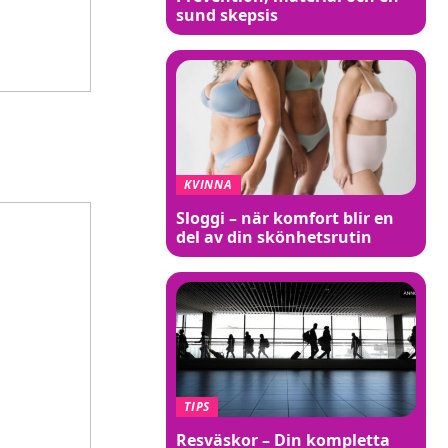
sund skepsis
KVINNA
Sloggi – när komfort blir en
del av din skönhetsrutin
TIPS
Resväskor – Din kompletta