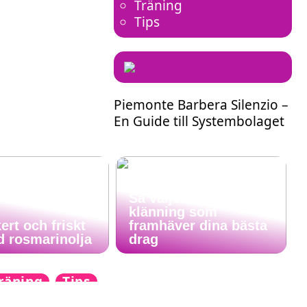
Träning
Tips
Piemonte Barbera Silenzio –
En Guide till Systembolaget
Så väljer du en
klänning som
ert och friskt
framhäver dina bästa
d rosmarinolja
drag
räning
Tips