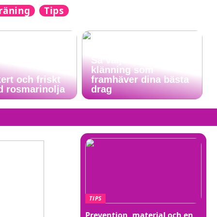
räning
Tips
Så väljer du en
klänning som
ert och friskt
framhäver dina bästa
d rosmarinolja
drag
TIPS
Prevention, material och en