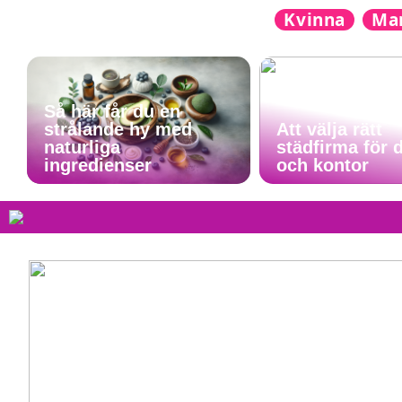
Kvinna
Ma
Så här får du en
strålande hy med
Att välja rätt
naturliga
städfirma för 
ingredienser
och kontor