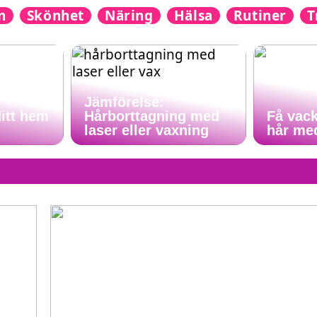
n
Skönhet
Näring
Hälsa
Rutiner
T
Jämförelse:
ditt hem
Hårborttagning med
Få vack
laser eller vaxning
hår me