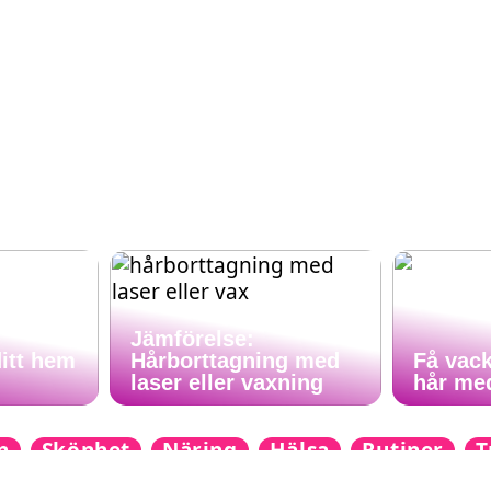
Jämförelse:
ditt hem
Hårborttagning med
Få vack
laser eller vaxning
hår me
n
Skönhet
Näring
Hälsa
Rutiner
T