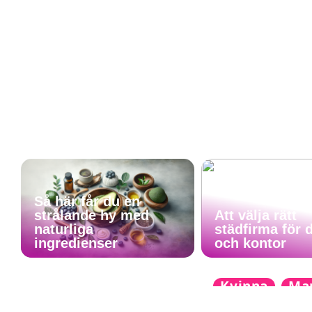
Så här får du en
strålande hy med
Att välja rätt
naturliga
städfirma för 
ingredienser
och kontor
Kvinna
Ma